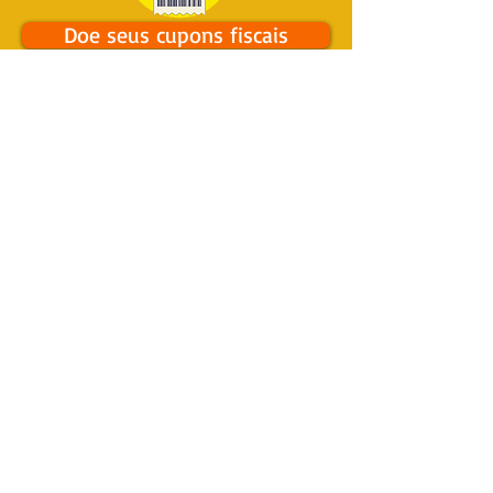
Doe seus cupons fiscais
Envie o seu CV
Associação Mucky de Proteção aos Primatas
Rodovia Hilário Ferrari - Itu/SP
CNPJ.
01.943.493.0001-66