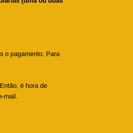
 diárias (uma ou duas
ós o pagamento. Para
Então, é hora de
-mail.