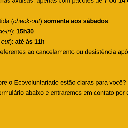
rias avulsas, apenas com pacotes de
7 ou 14
tida (
check-out
)
somente aos sábados
.
k-in
):
15h30
-out
):
até às 11h
referentes ao cancelamento ou desistência ap
re o Ecovoluntariado estão claras para você? 
rmulário abaixo e entraremos em contato por e