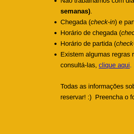
Não trabalhamos com diá
semanas)
.
Chegada (
check-in
) e par
Horário de chegada (
chec
Horário de partida (
check
Existem algumas regras 
consultá-las,
clique aqui
.
Todas as informações sob
reservar! :)
Preencha o fo